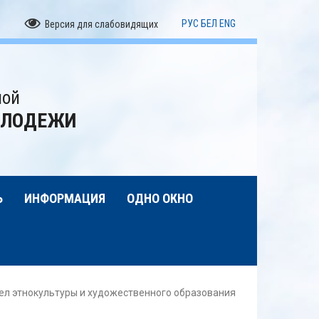
РУС
БЕЛ
ENG
Версия для слабовидящих
ной
ОЛОДЕЖИ
Ь
ИНФОРМАЦИЯ
ОДНО ОКНО
ел этнокультуры и художественного образования